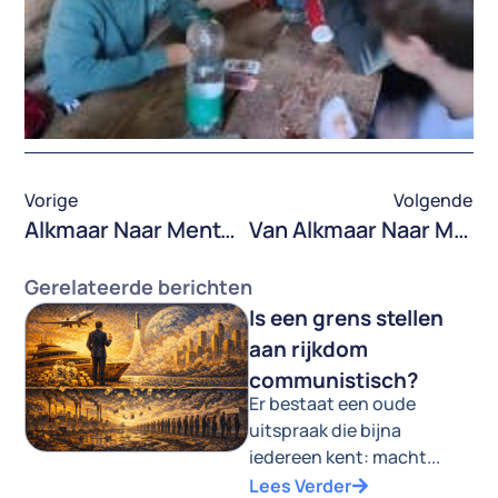
Vorige
Volgende
Alkmaar Naar Menton – Provence, Menton – Dag 79 – Van La Maglia Naar Menton
Van Alkmaar Naar Menton, Wandelend Van De Noordzee Naar De Middelandse Zee GR5 En GR52
Gerelateerde berichten
Is een grens stellen
aan rijkdom
communistisch?
Er bestaat een oude
uitspraak die bijna
iedereen kent: macht...
Lees Verder