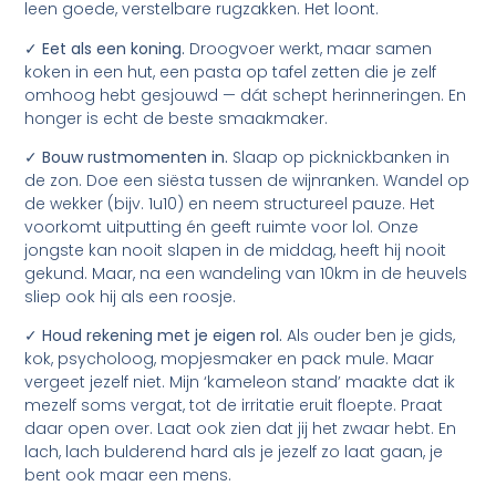
leen goede, verstelbare rugzakken. Het loont.
✓ Eet als een koning.
Droogvoer werkt, maar samen
koken in een hut, een pasta op tafel zetten die je zelf
omhoog hebt gesjouwd — dát schept herinneringen. En
honger is echt de beste smaakmaker.
✓ Bouw rustmomenten in.
Slaap op picknickbanken in
de zon. Doe een siësta tussen de wijnranken. Wandel op
de wekker (bijv. 1u10) en neem structureel pauze. Het
voorkomt uitputting én geeft ruimte voor lol. Onze
jongste kan nooit slapen in de middag, heeft hij nooit
gekund. Maar, na een wandeling van 10km in de heuvels
sliep ook hij als een roosje.
✓ Houd rekening met je eigen rol.
Als ouder ben je gids,
kok, psycholoog, mopjesmaker en pack mule. Maar
vergeet jezelf niet. Mijn ‘kameleon stand’ maakte dat ik
mezelf soms vergat, tot de irritatie eruit floepte. Praat
daar open over. Laat ook zien dat jij het zwaar hebt. En
lach, lach bulderend hard als je jezelf zo laat gaan, je
bent ook maar een mens.