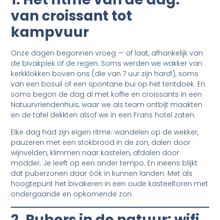
van croissant tot
kampvuur
Onze dagen begonnen vroeg — of laat, afhankelijk van
de bivakplek of de regen. Soms werden we wakker van
kerkklokken boven ons (die van 7 uur zijn hard!), soms
van een bosuil of een spontane bui op het tentdoek. En
soms begon de dag al met koffie en croissants in een
Natuurvriendenhuis, waar we als team ontbijt maakten
en de tafel dekkten alsof we in een Frans hotel zaten.
Elke dag had zijn eigen ritme: wandelen op de wekker,
pauzeren met een stokbrood in de zon, dalen door
wijnvelden, klimmen naar kastelen, afdalen door
modder. Je leeft op een ander tempo. En ineens blijkt
dat puberzonen daar óók in kunnen landen. Met als
hoogtepunt het bivakeren in een oude kasteeltoren met
ondergaande en opkomende zon.
2. Pubers in de natuur: wifi