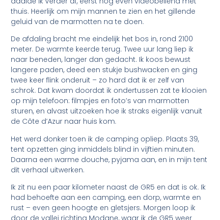
daalde ik verder af, eerst nog even videobellend met
thuis. Heerlijk om mijn mannen te zien en het gillende
geluid van de marmotten na te doen.
De afdaling bracht me eindelijk het bos in, rond 2100
meter. De warmte keerde terug. Twee uur lang liep ik
naar beneden, langer dan gedacht. Ik koos bewust
langere paden, deed een stukje bushwacken en ging
twee keer flink onderuit – zo hard dat ik er zelf van
schrok. Dat kwam doordat ik ondertussen zat te klooien
op mijn telefoon: filmpjes en foto’s van marmotten
sturen, en alvast uitzoeken hoe ik straks eigenlijk vanuit
de Côte d’Azur naar huis kom.
Het werd donker toen ik de camping opliep. Plaats 39,
tent opzetten ging inmiddels blind in vijftien minuten.
Daarna een warme douche, pyjama aan, en in mijn tent
dit verhaal uitwerken.
Ik zit nu een paar kilometer naast de GR5 en dat is ok. Ik
had behoefte aan een camping, een dorp, warmte en
rust – even geen hoogte en gletsjers. Morgen loop ik
door de vallei richting Modane, waar ik de GR5 weer