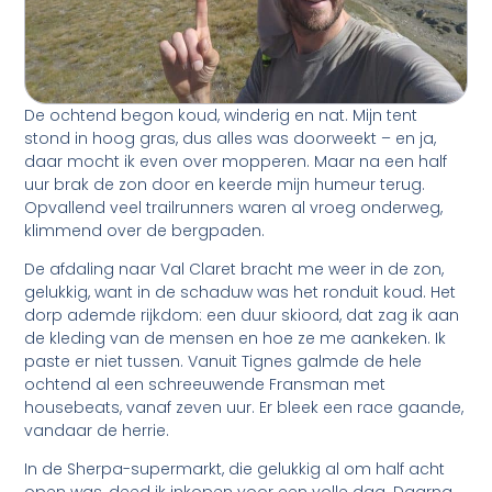
De ochtend begon koud, winderig en nat. Mijn tent
stond in hoog gras, dus alles was doorweekt – en ja,
daar mocht ik even over mopperen. Maar na een half
uur brak de zon door en keerde mijn humeur terug.
Opvallend veel trailrunners waren al vroeg onderweg,
klimmend over de bergpaden.
De afdaling naar Val Claret bracht me weer in de zon,
gelukkig, want in de schaduw was het ronduit koud. Het
dorp ademde rijkdom: een duur skioord, dat zag ik aan
de kleding van de mensen en hoe ze me aankeken. Ik
paste er niet tussen. Vanuit Tignes galmde de hele
ochtend al een schreeuwende Fransman met
housebeats, vanaf zeven uur. Er bleek een race gaande,
vandaar de herrie.
In de Sherpa-supermarkt, die gelukkig al om half acht