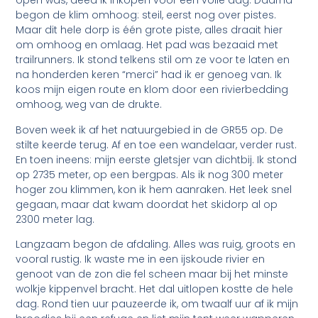
open was, deed ik inkopen voor een volle dag. Daarna
begon de klim omhoog: steil, eerst nog over pistes.
Maar dit hele dorp is één grote piste, alles draait hier
om omhoog en omlaag. Het pad was bezaaid met
trailrunners. Ik stond telkens stil om ze voor te laten en
na honderden keren “merci” had ik er genoeg van. Ik
koos mijn eigen route en klom door een rivierbedding
omhoog, weg van de drukte.
Boven week ik af het natuurgebied in de GR55 op. De
stilte keerde terug. Af en toe een wandelaar, verder rust.
En toen ineens: mijn eerste gletsjer van dichtbij. Ik stond
op 2735 meter, op een bergpas. Als ik nog 300 meter
hoger zou klimmen, kon ik hem aanraken. Het leek snel
gegaan, maar dat kwam doordat het skidorp al op
2300 meter lag.
Langzaam begon de afdaling. Alles was ruig, groots en
vooral rustig. Ik waste me in een ijskoude rivier en
genoot van de zon die fel scheen maar bij het minste
wolkje kippenvel bracht. Het dal uitlopen kostte de hele
dag. Rond tien uur pauzeerde ik, om twaalf uur af ik mijn