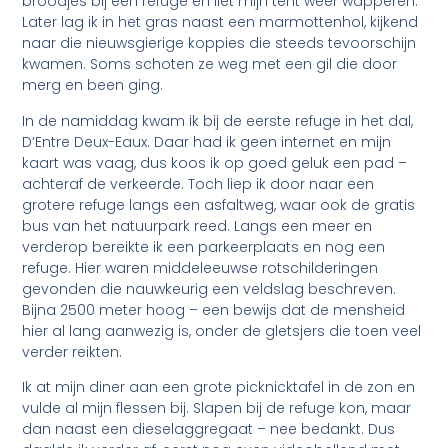
broodjes bij een refuge en liet mijn tent weer wapperen.
Later lag ik in het gras naast een marmottenhol, kijkend
naar die nieuwsgierige koppies die steeds tevoorschijn
kwamen. Soms schoten ze weg met een gil die door
merg en been ging.
In de namiddag kwam ik bij de eerste refuge in het dal,
D’Entre Deux-Eaux. Daar had ik geen internet en mijn
kaart was vaag, dus koos ik op goed geluk een pad –
achteraf de verkeerde. Toch liep ik door naar een
grotere refuge langs een asfaltweg, waar ook de gratis
bus van het natuurpark reed. Langs een meer en
verderop bereikte ik een parkeerplaats en nog een
refuge. Hier waren middeleeuwse rotschilderingen
gevonden die nauwkeurig een veldslag beschreven.
Bijna 2500 meter hoog – een bewijs dat de mensheid
hier al lang aanwezig is, onder de gletsjers die toen veel
verder reikten.
Ik at mijn diner aan een grote picknicktafel in de zon en
vulde al mijn flessen bij. Slapen bij de refuge kon, maar
dan naast een dieselaggregaat – nee bedankt. Dus