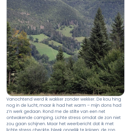
Vanochtend werd ik wakker zonder wekker. De kou hing
nog in de lucht, maar ik had het warm – mijn dons had
z’n werk gedaan. Rond me de stilte van een net
ontwakende camping. Lichte stress omdat de zon niet
zou gaan schijnen. Maar het weerbericht dat ik met
lichte stress checkte, bleek ongelijk te krijgen: de zon