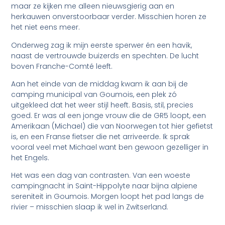
maar ze kijken me alleen nieuwsgierig aan en
herkauwen onverstoorbaar verder. Misschien horen ze
het niet eens meer.
Onderweg zag ik mijn eerste sperwer én een havik,
naast de vertrouwde buizerds en spechten. De lucht
boven Franche-Comté leeft.
Aan het einde van de middag kwam ik aan bij de
camping municipal van Goumois, een plek zó
uitgekleed dat het weer stijl heeft. Basis, stil, precies
goed. Er was al een jonge vrouw die de GR5 loopt, een
Amerikaan (Michael) die van Noorwegen tot hier gefietst
is, en een Franse fietser die net arriveerde. Ik sprak
vooral veel met Michael want ben gewoon gezelliger in
het Engels.
Het was een dag van contrasten. Van een woeste
campingnacht in Saint-Hippolyte naar bijna alpiene
sereniteit in Goumois. Morgen loopt het pad langs de
rivier – misschien slaap ik wel in Zwitserland.