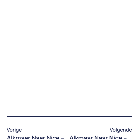
Vorige
Volgende
Alkmaar Naar Nice – Waterval, Mijnbouw, Armoedige Villawijk, Voetbalveld – Dag 47 – Van Watervallen Rummel Naar Échenans-Sous-Mont-Vaudois
Alkmaar Naar Nice – Doubs, Niemand, Gemsen, Waterkracht – Dag 50 – Van Gourmois Naar Les Brenets