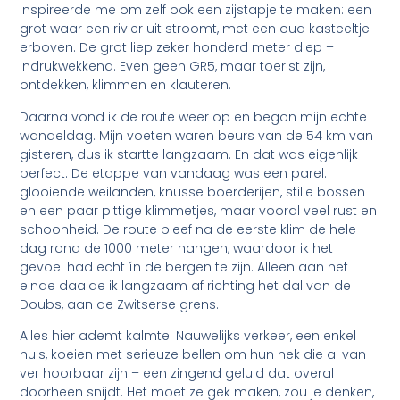
inspireerde me om zelf ook een zijstapje te maken: een
grot waar een rivier uit stroomt, met een oud kasteeltje
erboven. De grot liep zeker honderd meter diep –
indrukwekkend. Even geen GR5, maar toerist zijn,
ontdekken, klimmen en klauteren.
Daarna vond ik de route weer op en begon mijn echte
wandeldag. Mijn voeten waren beurs van de 54 km van
gisteren, dus ik startte langzaam. En dat was eigenlijk
perfect. De etappe van vandaag was een parel:
glooiende weilanden, knusse boerderijen, stille bossen
en een paar pittige klimmetjes, maar vooral veel rust en
schoonheid. De route bleef na de eerste klim de hele
dag rond de 1000 meter hangen, waardoor ik het
gevoel had echt ín de bergen te zijn. Alleen aan het
einde daalde ik langzaam af richting het dal van de
Doubs, aan de Zwitserse grens.
Alles hier ademt kalmte. Nauwelijks verkeer, een enkel
huis, koeien met serieuze bellen om hun nek die al van
ver hoorbaar zijn – een zingend geluid dat overal
doorheen snijdt. Het moet ze gek maken, zou je denken,