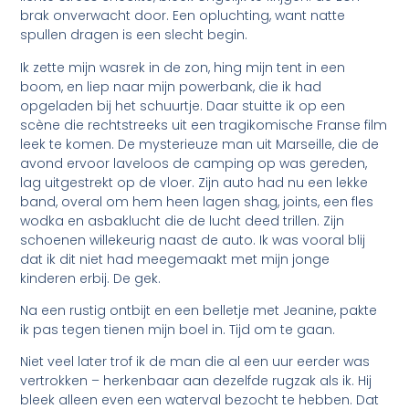
brak onverwacht door. Een opluchting, want natte
spullen dragen is een slecht begin.
Ik zette mijn wasrek in de zon, hing mijn tent in een
boom, en liep naar mijn powerbank, die ik had
opgeladen bij het schuurtje. Daar stuitte ik op een
scène die rechtstreeks uit een tragikomische Franse film
leek te komen. De mysterieuze man uit Marseille, die de
avond ervoor laveloos de camping op was gereden,
lag uitgestrekt op de vloer. Zijn auto had nu een lekke
band, overal om hem heen lagen shag, joints, een fles
wodka en asbaklucht die de lucht deed trillen. Zijn
schoenen willekeurig naast de auto. Ik was vooral blij
dat ik dit niet had meegemaakt met mijn jonge
kinderen erbij. De gek.
Na een rustig ontbijt en een belletje met Jeanine, pakte
ik pas tegen tienen mijn boel in. Tijd om te gaan.
Niet veel later trof ik de man die al een uur eerder was
vertrokken – herkenbaar aan dezelfde rugzak als ik. Hij
bleek alleen even een waterval bezocht te hebben. Dat