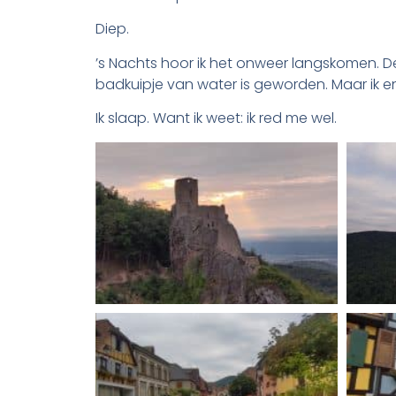
Diep.
’s Nachts hoor ik het onweer langskomen. De
badkuipje van water is geworden. Maar ik e
Ik slaap. Want ik weet: ik red me wel.