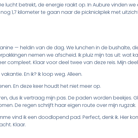
e lucht betrekt, de energie raakt op. In Aubure vinden we ee
og 1,7 kilometer te gaan naar de picknickplek met uitzicht
nine — heldin van de dag. We lunchen in de bushalte, di
rpakkingen nemen we afscheid. Ik pluiz mijn tas uit: wat 
er compleet. Klaar voor deel twee van deze reis. Mijn deel
vakantie. En ik? Ik loop weg. Alleen.
enen. En deze keer houdt het niet meer op.
ren, dus ik vertraag mijn pas. De paden worden beekjes. 
omen. De regen schrijft haar eigen route over mijn rugzak.
me vind ik een doodlopend pad. Perfect, denk ik. Hier komt 
acht. Klaar.