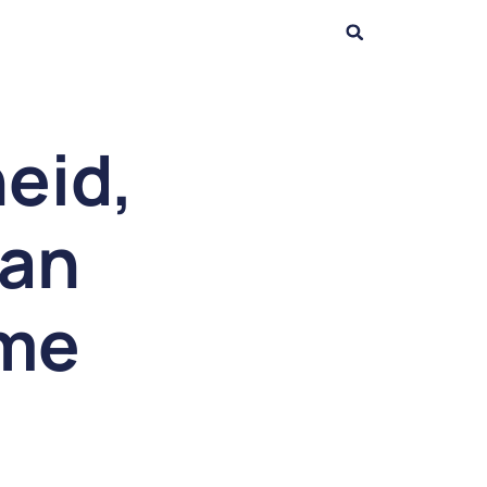
eid,
van
mme