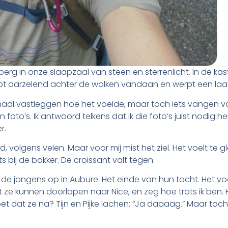
rg in onze slaapzaal van steen en sterrenlicht. In de k
uipt aarzelend achter de wolken vandaan en werpt een laa
aal vastleggen hoe het voelde, maar toch iets vangen v
n foto’s. Ik antwoord telkens dat ik die foto’s juist nodig
r.
 volgens velen. Maar voor mij mist het ziel. Het voelt te g
s bij de bakker. De croissant valt tegen.
 de jongens op in Aubure. Het einde van hun tocht. Het v
at ze kunnen doorlopen naar Nice, en zeg hoe trots ik ben. 
 dat ze na? Tijn en Pijke lachen: “Ja daaaag.” Maar toch,