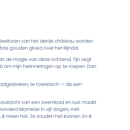
asteeltoren van het derde château worden
tste gouden gloed over het Rijndal.
an de magie van deze ochtend. Tijn zegt
 heb om mijn herinneringen op te roepen. Dan
ladgestreken, te toeristisch — als een
ooruitzicht van een zwembad en rust maakt
Honderd kilometer in vijf dagen, mét
 ik meen het. Ze zouden het kunnen. En ik