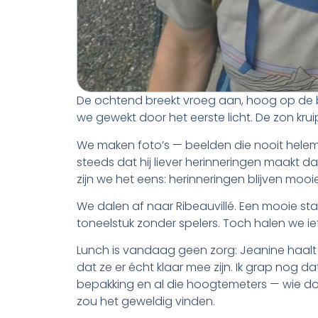
De ochtend breekt vroeg aan, hoog op de be
we gewekt door het eerste licht. De zon kr
We maken foto’s — beelden die nooit helem
steeds dat hij liever herinneringen maakt da
zijn we het eens: herinneringen blijven mooie
We dalen af naar Ribeauvillé. Een mooie stad,
toneelstuk zonder spelers. Toch halen we iet
Lunch is vandaag geen zorg: Jeanine haalt
dat ze er écht klaar mee zijn. Ik grap nog d
bepakking en al die hoogtemeters — wie doet
zou het geweldig vinden.