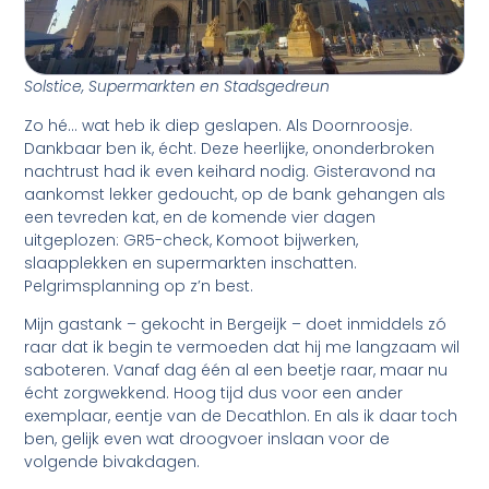
Solstice, Supermarkten en Stadsgedreun
Zo hé… wat heb ik diep geslapen. Als Doornroosje.
Dankbaar ben ik, écht. Deze heerlijke, ononderbroken
nachtrust had ik even keihard nodig. Gisteravond na
aankomst lekker gedoucht, op de bank gehangen als
een tevreden kat, en de komende vier dagen
uitgeplozen: GR5-check, Komoot bijwerken,
slaapplekken en supermarkten inschatten.
Pelgrimsplanning op z’n best.
Mijn gastank – gekocht in Bergeijk – doet inmiddels zó
raar dat ik begin te vermoeden dat hij me langzaam wil
saboteren. Vanaf dag één al een beetje raar, maar nu
écht zorgwekkend. Hoog tijd dus voor een ander
exemplaar, eentje van de Decathlon. En als ik daar toch
ben, gelijk even wat droogvoer inslaan voor de
volgende bivakdagen.