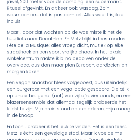
jawel, 200 meter voor de camping: een supermarkt.
Ritueel afgevinkt. En dit keer ook: wasdag. Zo’n
wasmachine… dat is pas comfort. Alles weer fris, ikzelf
incluis.
Maar… door dat wachten op de was miste ik net de
huurfiets naar Decathlon. En Metz blijkt in feestmodus:
Fête de la Musique: alles vroeg dicht, muziek op elke
straathoek en een soort vrolijke chaos. In het lokale
winkelcentrum raakte ik bijna bedolven onder de
overvloed, dus dan maar plan B: repen, aardbeien, en
morgen koken.
Een vegan snackbar bleek volgeboekt, dus uiteindelijk
een burgerbar met een vega-optie gescoord. Die at ik
op onder het genot (not) van vijf dj’s, vier bands, en een
blazersensemble dat allemaal tegelijk probeerde het
luidst te zijn. Mijn brein stond op exploderen, mijn maag
in de knoop.
En toch… probeer ik het leuk te vinden. Het is een feest.
Metz is écht een geweldige stad. Maar ik voelde me
opgejaagd, opgelaten, overprikkeld. Toen ik eindelijk