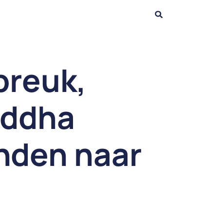
breuk,
uddha
anden naar