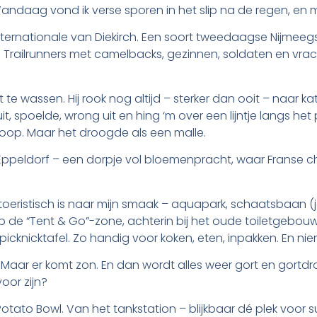
andaag vond ik verse sporen in het slip na de regen, en 
nternationale van Diekirch. Een soort tweedaagse Nijmeegs
 Trailrunners met camelbacks, gezinnen, soldaten en vrach
 te wassen. Hij rook nog altijd – sterker dan ooit – naar ka
it, spoelde, wrong uit en hing ‘m over een lijntje langs 
op. Maar het droogde als een malle.
 Eppeldorf – een dorpje vol bloemenpracht, waar Franse
oeristisch is naar mijn smaak – aquapark, schaatsbaan (ja
 de “Tent & Go”-zone, achterin bij het oude toiletgebouw
picknicktafel. Zo handig voor koken, eten, inpakken. En ni
. Maar er komt zon. En dan wordt alles weer gort en gortdr
oor zijn?
Potato Bowl. Van het tankstation – blijkbaar dé plek voo