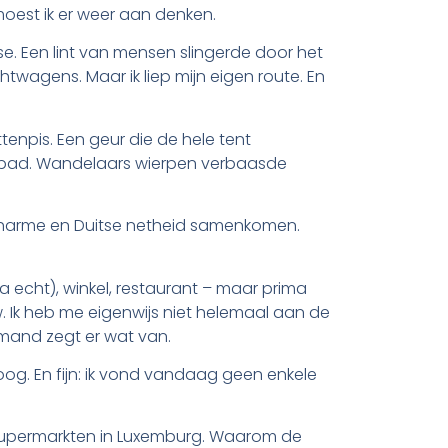
moest ik er weer aan denken.
e. Een lint van mensen slingerde door het
twagens. Maar ik liep mijn eigen route. En
ttenpis. Een geur die de hele tent
het pad. Wandelaars wierpen verbaasde
 charme en Duitse netheid samenkomen.
 echt), winkel, restaurant – maar prima
. Ik heb me eigenwijs niet helemaal aan de
emand zegt er wat van.
oog. En fijn: ik vond vandaag geen enkele
r supermarkten in Luxemburg. Waarom de