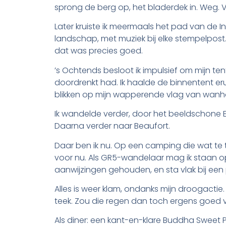
sprong de berg op, het bladerdek in. Weg. V
Later kruiste ik meermaals het pad van de I
landschap, met muziek bij elke stempelpost.
dat was precies goed.
’s Ochtends besloot ik impulsief om mijn tent
doordrenkt had. Ik haalde de binnentent eru
blikken op mijn wapperende vlag van wanho
Ik wandelde verder, door het beeldschone
Daarna verder naar Beaufort.
Daar ben ik nu. Op een camping die wat te t
voor nu. Als GR5-wandelaar mag ik staan op
aanwijzingen gehouden, en sta vlak bij een 
Alles is weer klam, ondanks mijn droogactie
teek. Zou die regen dan toch ergens goed v
Als diner: een kant-en-klare Buddha Sweet 