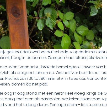
jk geschal dat over het dal echode. Ik opende mijn tent 
rkant, hoog in de bomen. Ze riepen naar elkaar, als rivale
n. Want vannacht… brak de hemel open. Onweer van het 
zich als dreigend schuim op. Om half vier barstte het los: 
 neer. Ik schat zo’n 60 tot 80 millimeter in twee uur. Vanoch
eken, bomen op het pad.
ühle oog in oog stond met een hert? Heel vroeg, langs de Our,
ot, potig, met oren als parabolen. We keken elkaar aan. 
hert vond het te lang duren. Een lage brom – iets tussen e