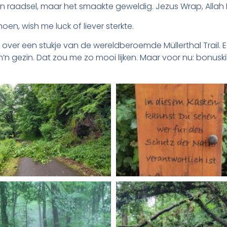
n raadsel, maar het smaakte geweldig. Jezus Wrap, Allah
en, wish me luck of liever sterkte.
st over een stukje van de wereldberoemde Müllerthal Trail.
 gezin. Dat zou me zo mooi lijken. Maar voor nu: bonuski