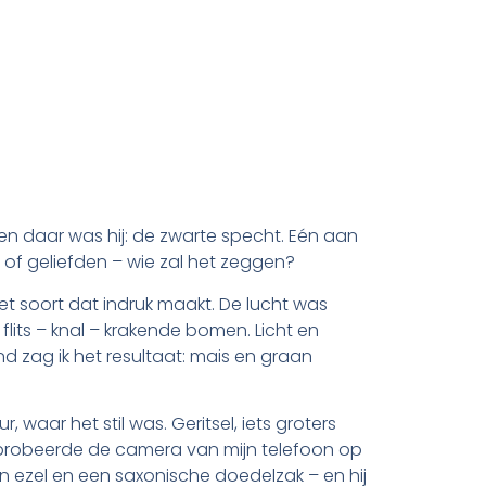
en daar was hij: de zwarte specht. Eén aan
n of geliefden – wie zal het zeggen?
soort dat indruk maakt. De lucht was
flits – knal – krakende bomen. Licht en
tend zag ik het resultaat: mais en graan
 waar het stil was. Geritsel, iets groters
Ik probeerde de camera van mijn telefoon op
en ezel en een saxonische doedelzak – en hij