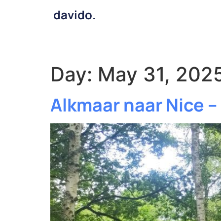
davido.
Day:
May 31, 202
Alkmaar naar Nice –