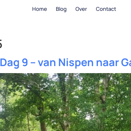
Home
Blog
Over
Contact
5
 Dag 9 – van Nispen naar G